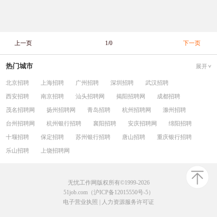
上一页
1/0
下一页
热门城市
展开
北京招聘
上海招聘
广州招聘
深圳招聘
武汉招聘
西安招聘
南京招聘
汕头招聘网
揭阳招聘网
成都招聘
茂名招聘网
扬州招聘网
青岛招聘
杭州招聘网
滁州招聘
台州招聘网
杭州银行招聘
襄阳招聘
安庆招聘网
绵阳招聘
十堰招聘
保定招聘
苏州银行招聘
唐山招聘
重庆银行招聘
乐山招聘
上饶招聘网
无忧工作网版权所有©1999-2026
51job.com（沪ICP备12015550号-5）
电子营业执照
|
人力资源服务许可证