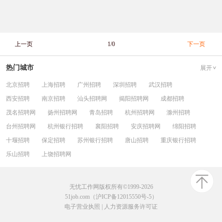
上一页
1/0
下一页
热门城市
展开
北京招聘
上海招聘
广州招聘
深圳招聘
武汉招聘
西安招聘
南京招聘
汕头招聘网
揭阳招聘网
成都招聘
茂名招聘网
扬州招聘网
青岛招聘
杭州招聘网
滁州招聘
台州招聘网
杭州银行招聘
襄阳招聘
安庆招聘网
绵阳招聘
十堰招聘
保定招聘
苏州银行招聘
唐山招聘
重庆银行招聘
乐山招聘
上饶招聘网
无忧工作网版权所有©1999-2026
51job.com（沪ICP备12015550号-5）
电子营业执照
|
人力资源服务许可证