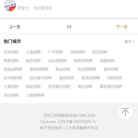
刘女士
办公室主任
上一页
1/1
下一页
热门城市
展开
北京招聘
上海招聘
广州招聘
深圳招聘
武汉招聘
西安招聘
南京招聘
汕头招聘网
揭阳招聘网
成都招聘
茂名招聘网
扬州招聘网
青岛招聘
杭州招聘网
滁州招聘
台州招聘网
杭州银行招聘
襄阳招聘
安庆招聘网
绵阳招聘
十堰招聘
保定招聘
苏州银行招聘
唐山招聘
重庆银行招聘
乐山招聘
上饶招聘网
无忧工作网版权所有©1999-2026
51job.com（沪ICP备12015550号-5）
电子营业执照
|
人力资源服务许可证