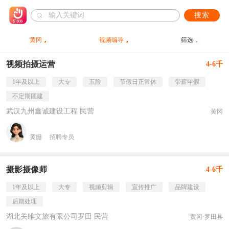
搜索
黄冈
视频编导
筛选
视频拍摄运营
4-6千
1年及以上
大专
五险
节假日正常休
带薪年假
不定期团建
武汉九州鑫诚建设工程 民营
黄冈
黄姗
招聘专员
摄影摄像师
4-6千
1年及以上
大专
视频剪辑
宣传推广
品牌建设
后期处理
湖北关雎文旅有限公司罗田 民营
黄冈·罗田县