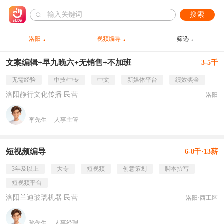
搜索
洛阳
视频编导
筛选
文案编辑+早九晚六+无销售+不加班
3-5千
无需经验
中技/中专
中文
新媒体平台
绩效奖金
洛阳静行文化传播 民营
洛阳
李先生
人事主管
短视频编导
6-8千·13薪
3年及以上
大专
短视频
创意策划
脚本撰写
短视频平台
洛阳兰迪玻璃机器 民营
洛阳·西工区
孙先生
人事经理