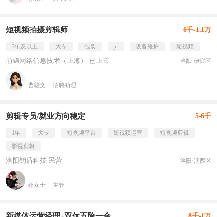
短视频拍摄剪辑师
6千-1.1万
3年及以上
大专
包装
pr
设备维护
短视频
前锦网络信息技术（上海） 已上市
洛阳·伊滨区
曹毅文
招聘助理
剪辑专员/就业方向稳定
5-6千
1年
大专
短视频平台
短视频运营
短视频剪辑
影视剪辑
洛阳钥盾科技 民营
洛阳·涧西区
孙女士
主管
新媒体运营经理+双休五险一金
8千-1万