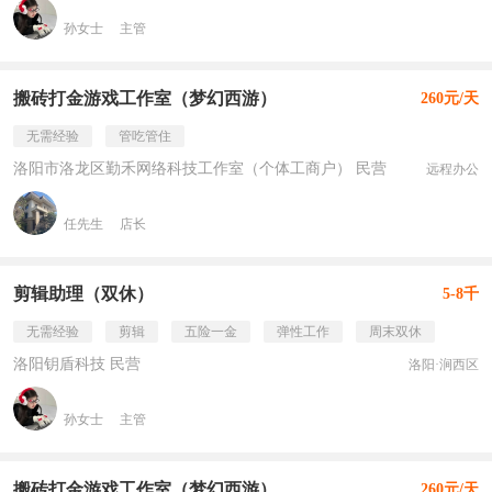
孙女士
主管
搬砖打金游戏工作室（梦幻西游）
260元/天
无需经验
管吃管住
洛阳市洛龙区勤禾网络科技工作室（个体工商户） 民营
远程办公
任先生
店长
剪辑助理（双休）
5-8千
无需经验
剪辑
五险一金
弹性工作
周末双休
洛阳钥盾科技 民营
洛阳·涧西区
孙女士
主管
搬砖打金游戏工作室（梦幻西游）
260元/天