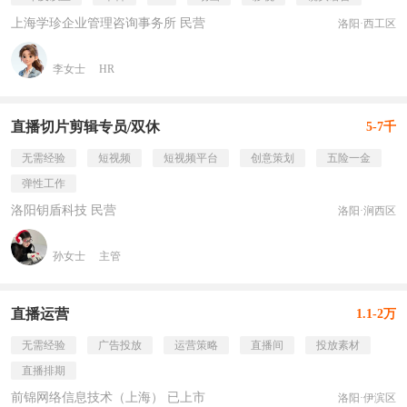
上海学珍企业管理咨询事务所 民营
洛阳·西工区
李女士
HR
直播切片剪辑专员/双休
5-7千
无需经验
短视频
短视频平台
创意策划
五险一金
弹性工作
洛阳钥盾科技 民营
洛阳·涧西区
孙女士
主管
直播运营
1.1-2万
无需经验
广告投放
运营策略
直播间
投放素材
直播排期
前锦网络信息技术（上海） 已上市
洛阳·伊滨区