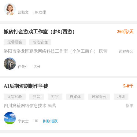
曹毅文
HR助理
搬砖打金游戏工作室（梦幻西游）
260元/天
无需经验
管吃管住
洛阳市洛龙区勤禾网络科技工作室（个体工商户） 民营
远程办公
任先生
店长
AI后期短剧制作学徒
5-8千
无需经验
抖音
打字
自媒体
居家办公
培训
四川冀莅网络信息技术 民营
洛阳
李女士
HR
刚刚活跃