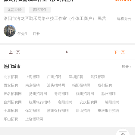
无需经验
管吃管住
洛阳市洛龙区勤禾网络科技工作室（个体工商户） 民营
远程办公
任先生
店长
上一页
1/1
下一页
热门城市
展开
北京招聘
上海招聘
广州招聘
深圳招聘
武汉招聘
西安招聘
南京招聘
汕头招聘网
揭阳招聘网
成都招聘
茂名招聘网
扬州招聘网
青岛招聘
杭州招聘网
滁州招聘
台州招聘网
杭州银行招聘
襄阳招聘
安庆招聘网
绵阳招聘
十堰招聘
保定招聘
苏州银行招聘
唐山招聘
重庆银行招聘
乐山招聘
上饶招聘网