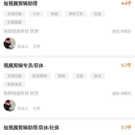
短视频剪辑助理
4-6千
无需经验
大专
剪辑
弹性工作
五险
定期团建
洛阳钥盾科技 民营
洛阳·涧西区
孙女士
主管
视频剪辑专员/双休
5-7千
无需经验
影视剪辑
剪辑
五险
双休
带薪休假
洛阳钥盾科技 民营
洛阳·涧西区
孙女士
主管
短视频剪辑助理/双休/社保
5-7千