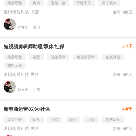
无需经验
剪辑
五险一金
弹性工作
周末双休
洛阳钥盾科技 民营
洛阳·涧西区
孙女士
主管
短视频剪辑师助理/双休/社保
5-7千
无需经验
运营
视频剪辑
短视频剪辑
创意讨论
弹性工作
洛阳钥盾科技 民营
洛阳·涧西区
孙女士
主管
新电商运营/双休/社保
4-8千
无需经验
运营
社保
双休
五险
周末双休
洛阳钥盾科技 民营
洛阳·涧西区