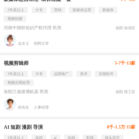
2年及以上
大专
营销
新媒体运营
新媒体
视频拍摄
河南中细软知识产权代理 民营
洛阳·洛龙区
金女士
招聘主管
视频剪辑师
5-7千·13薪
3年及以上
大专
品牌推广
美术
后期软件
视频后期处理
洛阳兰迪玻璃机器 民营
洛阳·西工区
孙先生
人事经理
AI 短剧 漫剧 导演
8千-1.5万·15薪
1年及以上
本科
ai
动画
影视
镜头语言