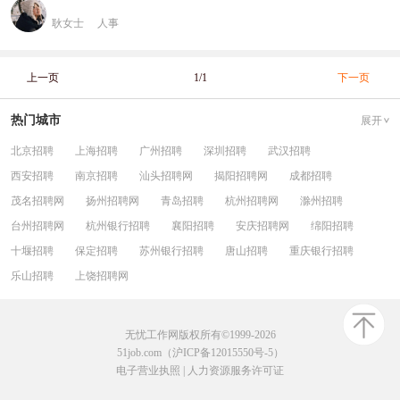
耿女士
人事
上一页
1/1
下一页
热门城市
展开
北京招聘
上海招聘
广州招聘
深圳招聘
武汉招聘
西安招聘
南京招聘
汕头招聘网
揭阳招聘网
成都招聘
茂名招聘网
扬州招聘网
青岛招聘
杭州招聘网
滁州招聘
台州招聘网
杭州银行招聘
襄阳招聘
安庆招聘网
绵阳招聘
十堰招聘
保定招聘
苏州银行招聘
唐山招聘
重庆银行招聘
乐山招聘
上饶招聘网
无忧工作网版权所有©1999-2026
51job.com（沪ICP备12015550号-5）
电子营业执照
|
人力资源服务许可证