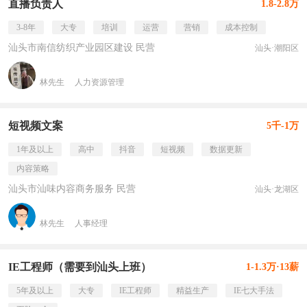
直播负责人
1.8-2.8万
3-8年
大专
培训
运营
营销
成本控制
汕头市南信纺织产业园区建设 民营
汕头·潮阳区
林先生
人力资源管理
短视频文案
5千-1万
1年及以上
高中
抖音
短视频
数据更新
内容策略
汕头市汕味内容商务服务 民营
汕头·龙湖区
林先生
人事经理
IE工程师（需要到汕头上班）
1-1.3万·13薪
5年及以上
大专
IE工程师
精益生产
IE七大手法