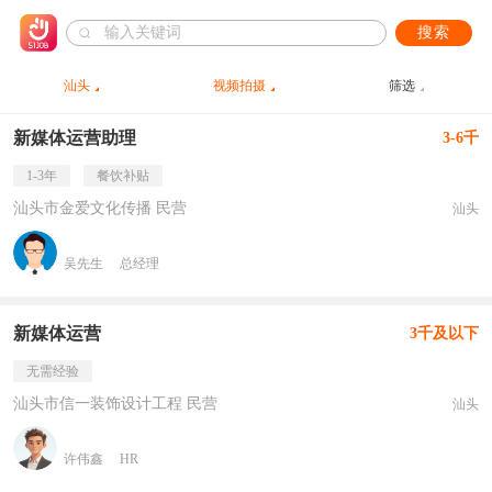
搜索
汕头
视频拍摄
筛选
新媒体运营助理
3-6千
1-3年
餐饮补贴
汕头市金爱文化传播 民营
汕头
吴先生
总经理
新媒体运营
3千及以下
无需经验
汕头市信一装饰设计工程 民营
汕头
许伟鑫
HR