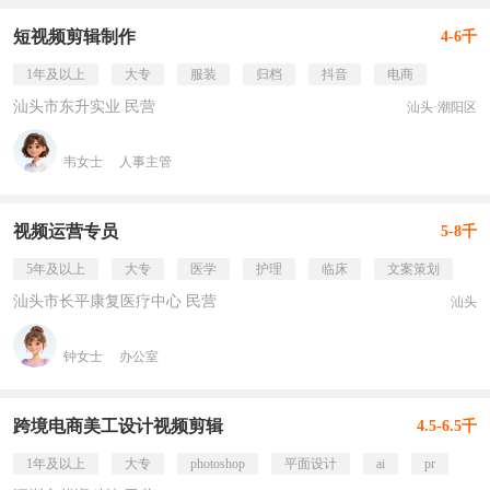
短视频剪辑制作
4-6千
1年及以上
大专
服装
归档
抖音
电商
汕头市东升实业 民营
汕头·潮阳区
韦女士
人事主管
视频运营专员
5-8千
5年及以上
大专
医学
护理
临床
文案策划
汕头市长平康复医疗中心 民营
汕头
钟女士
办公室
跨境电商美工设计视频剪辑
4.5-6.5千
1年及以上
大专
photoshop
平面设计
ai
pr