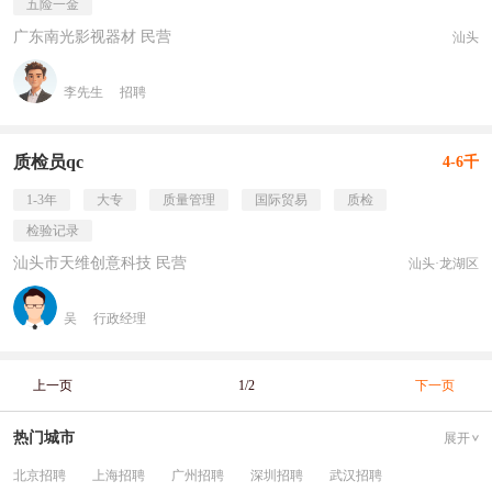
五险一金
广东南光影视器材 民营
汕头
李先生
招聘
质检员qc
4-6千
1-3年
大专
质量管理
国际贸易
质检
检验记录
汕头市天维创意科技 民营
汕头·龙湖区
吴
行政经理
上一页
1/2
下一页
热门城市
展开
北京招聘
上海招聘
广州招聘
深圳招聘
武汉招聘