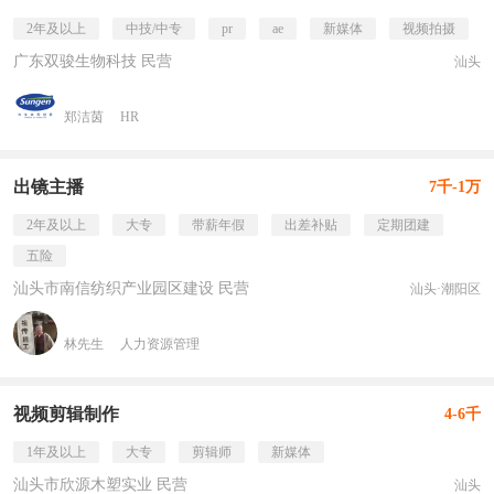
2年及以上
中技/中专
pr
ae
新媒体
视频拍摄
广东双骏生物科技 民营
汕头
郑洁茵
HR
出镜主播
7千-1万
2年及以上
大专
带薪年假
出差补贴
定期团建
五险
汕头市南信纺织产业园区建设 民营
汕头·潮阳区
林先生
人力资源管理
视频剪辑制作
4-6千
1年及以上
大专
剪辑师
新媒体
汕头市欣源木塑实业 民营
汕头