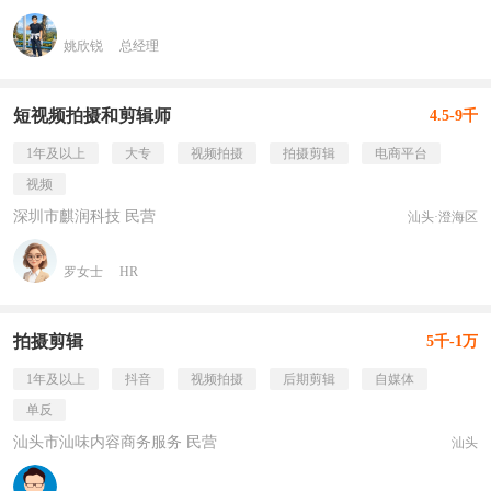
姚欣锐
总经理
短视频拍摄和剪辑师
4.5-9千
1年及以上
大专
视频拍摄
拍摄剪辑
电商平台
视频
深圳市麒润科技 民营
汕头·澄海区
罗女士
HR
拍摄剪辑
5千-1万
1年及以上
抖音
视频拍摄
后期剪辑
自媒体
单反
汕头市汕味内容商务服务 民营
汕头