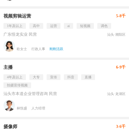
视频剪辑运营
5-8千
1年及以上
高中
运营
ai
短视频
调色
广东悟龙实业 民营
汕头·潮阳区
欧女士
行政人事
刚刚活跃
主播
6-9千
4年及以上
大专
宣传
抖音
直播
拍摄宣传视频
汕头市本道企业管理咨询 民营
汕头·龙湖区
林悦盛
人力经理
摄像师
3-6千