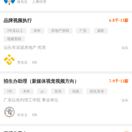
林先生
人事经理
品牌视频执行
6-8千·13薪
2年及以上
本科
房地产营销
广告
摄影
视频剪辑
汕头市深源房地产 民营
汕头
李先生
HR
招生办助理（新媒体视觉视频方向）
7-9千·13薪
1年
本科
ps
宣传
包装
招生宣传
广东以色列理工学院 事业单位
汕头
许女士
HR