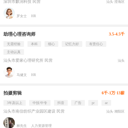
深圳市麒润科技 民营
汕头·澄海区
罗女士
HR
助理心理咨询师
3.5-4.5千
无需经验
本科
细心
记忆力好
有责任心
主动认真
汕头市爱家心理研究所 民营
汕头
马健文
HR
拍摄剪辑
6千-1万·13薪
3年及以上
中技/中专
抖音
广告
pr
ae
汕头市南信纺织产业园区建设 民营
汕头·潮阳区
林先生
人力资源管理