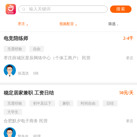
搜索
枣庄
视频配音
筛选
电竞陪练师
2-4千
无需经验
自由
枣庄薛城区星辰网络中心（个体工商户） 民营
枣庄
张茂洪
HR
稳定居家兼职 工资日结
50元/天
无需经验
初中及以下
兼职
时间自由
日结
大学生
合肥默夕电子商务 民营
枣庄
郭先生
经理