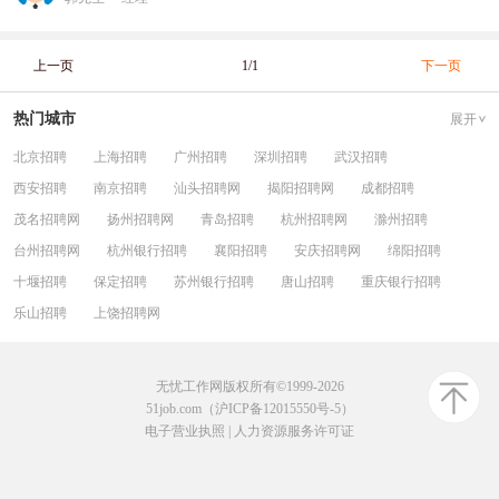
上一页
1/1
下一页
热门城市
展开
北京招聘
上海招聘
广州招聘
深圳招聘
武汉招聘
西安招聘
南京招聘
汕头招聘网
揭阳招聘网
成都招聘
茂名招聘网
扬州招聘网
青岛招聘
杭州招聘网
滁州招聘
台州招聘网
杭州银行招聘
襄阳招聘
安庆招聘网
绵阳招聘
十堰招聘
保定招聘
苏州银行招聘
唐山招聘
重庆银行招聘
乐山招聘
上饶招聘网
无忧工作网版权所有©1999-2026
51job.com（沪ICP备12015550号-5）
电子营业执照
|
人力资源服务许可证