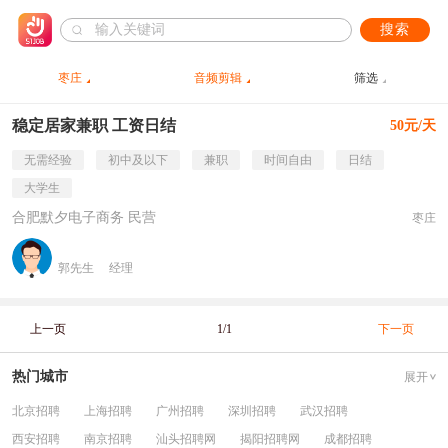
搜索
枣庄
音频剪辑
筛选
稳定居家兼职 工资日结
50元/天
无需经验
初中及以下
兼职
时间自由
日结
大学生
合肥默夕电子商务 民营
枣庄
郭先生
经理
上一页
1/1
下一页
热门城市
展开
北京招聘
上海招聘
广州招聘
深圳招聘
武汉招聘
西安招聘
南京招聘
汕头招聘网
揭阳招聘网
成都招聘