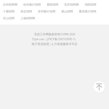
台州招聘网
杭州银行招聘
襄阳招聘
安庆招聘网
绵阳招聘
十堰招聘
保定招聘
苏州银行招聘
唐山招聘
重庆银行招聘
乐山招聘
上饶招聘网
无忧工作网版权所有©1999-2026
51job.com（沪ICP备12015550号-5）
电子营业执照
|
人力资源服务许可证