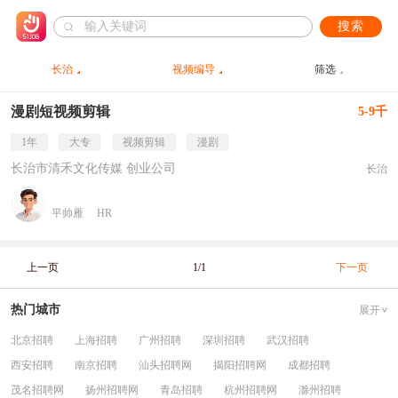
搜索
长治
视频编导
筛选
漫剧短视频剪辑
5-9千
1年
大专
视频剪辑
漫剧
长治市清禾文化传媒 创业公司
长治
平帅雁
HR
上一页
1/1
下一页
热门城市
展开
北京招聘
上海招聘
广州招聘
深圳招聘
武汉招聘
西安招聘
南京招聘
汕头招聘网
揭阳招聘网
成都招聘
茂名招聘网
扬州招聘网
青岛招聘
杭州招聘网
滁州招聘